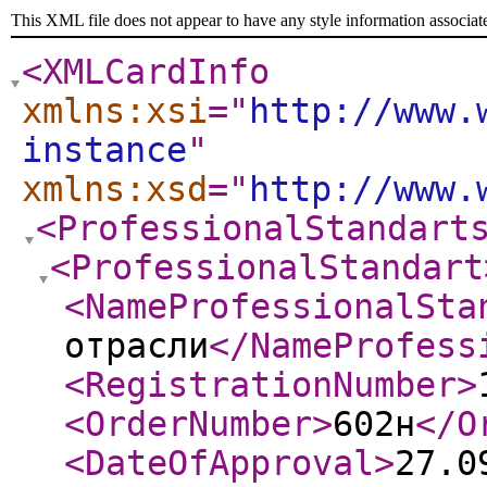
This XML file does not appear to have any style information associat
<XMLCardInfo
xmlns:xsi
="
http://www.
instance
"
xmlns:xsd
="
http://www.
<ProfessionalStandart
<ProfessionalStandart
<NameProfessionalSta
отрасли
</NameProfess
<RegistrationNumber
>
<OrderNumber
>
602н
</O
<DateOfApproval
>
27.0