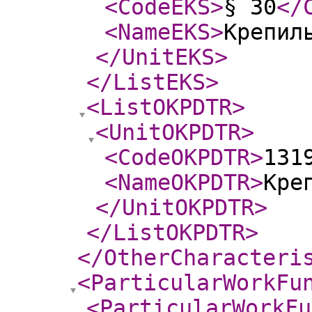
<CodeEKS
>
§ 30
</
<NameEKS
>
Крепил
</UnitEKS
>
</ListEKS
>
<ListOKPDTR
>
<UnitOKPDTR
>
<CodeOKPDTR
>
131
<NameOKPDTR
>
Кре
</UnitOKPDTR
>
</ListOKPDTR
>
</OtherCharacteri
<ParticularWorkFu
<ParticularWorkFu