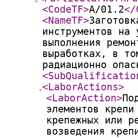
<CodeTF
>
A/01.2
</
<NameTF
>
Заготовк
инструментов на 
выполнения ремон
выработках, в то
радиационно опас
<SubQualificatio
<LaborActions
>
<LaborAction
>
По
элементов крепи
крепежных или р
возведения креп