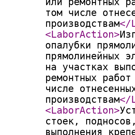
или ремонтных р
том числе отнес
производствам
</
<LaborAction
>
Из
опалубки прямол
прямолинейных э
на участках вып
ремонтных работ
числе отнесенны
производствам
</
<LaborAction
>
Ус
стоек, подносов
выполнения креп