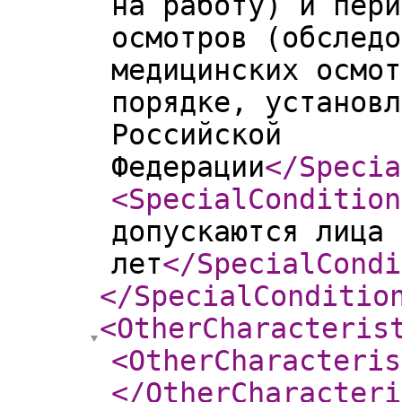
на работу) и пери
осмотров (обследо
медицинских осмот
порядке, установл
Российской
Федерации
</Specia
<SpecialCondition
допускаются лица 
лет
</SpecialCondi
</SpecialConditio
<OtherCharacteris
<OtherCharacteris
</OtherCharacteri