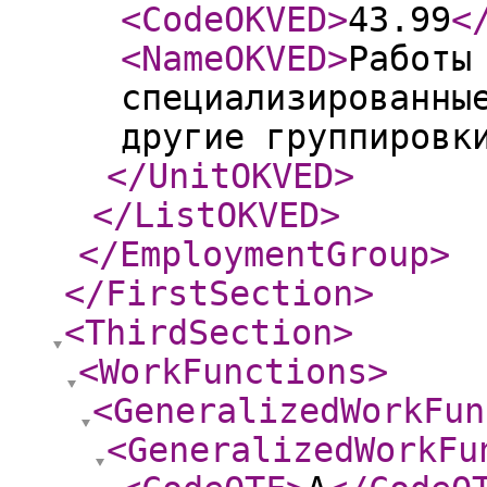
<CodeOKVED
>
43.99
<
<NameOKVED
>
Работы
специализированны
другие группировк
</UnitOKVED
>
</ListOKVED
>
</EmploymentGroup
>
</FirstSection
>
<ThirdSection
>
<WorkFunctions
>
<GeneralizedWorkFun
<GeneralizedWorkFu