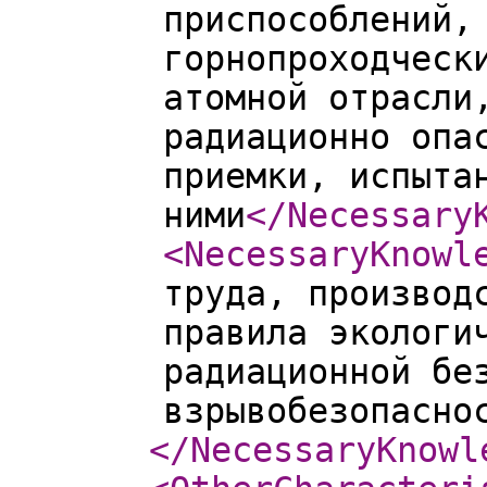
приспособлений,
горнопроходческ
атомной отрасли
радиационно опа
приемки, испыта
ними
</Necessary
<NecessaryKnowl
труда, производ
правила экологи
радиационной бе
взрывобезопасно
</NecessaryKnowl