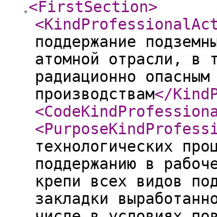
<FirstSection
>
<KindProfessionalAc
поддержание подземн
атомной отрасли, в 
радиационно опасным
производствам
</Kind
<CodeKindProfession
<PurposeKindProfess
технологических про
поддержанию в рабоч
крепи всех видов по
закладки выработанн
числе в условиях по