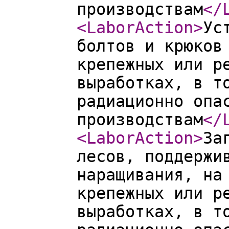
производствам
</
<LaborAction
>
Ус
болтов и крюков
крепежных или р
выработках, в т
радиационно опа
производствам
</
<LaborAction
>
За
лесов, поддержи
наращивания, на
крепежных или р
выработках, в т