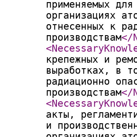
применяемых для
организациях ат
отнесенных к ра
производствам
</
<NecessaryKnowl
крепежных и рем
выработках, в т
радиационно опа
производствам
</
<NecessaryKnowl
акты, регламент
и производствен
организациях ат