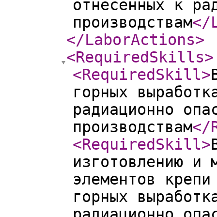
отнесенных к ра
производствам
</
</LaborActions
>
<RequiredSkills
>
<RequiredSkill
>
горных выработк
радиационно опа
производствам
</
<RequiredSkill
>
изготовлению и 
элементов крепи
горных выработк
радиационно опа