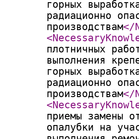
горных выработк
радиационно опа
производствам
</
<NecessaryKnowl
плотничных рабо
выполнения креп
горных выработк
радиационно опа
производствам
</
<NecessaryKnowl
приемы замены о
опалубки на уча
выполнения ремо