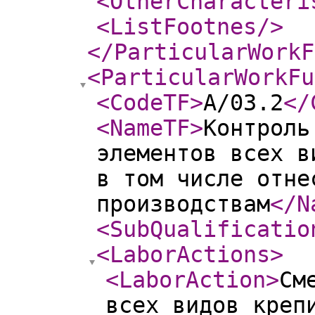
<OtherCharacteri
<ListFootnes
/>
</ParticularWorkF
<ParticularWorkFu
<CodeTF
>
A/03.2
</
<NameTF
>
Контроль
элементов всех в
в том числе отне
производствам
</N
<SubQualificatio
<LaborActions
>
<LaborAction
>
См
всех видов креп