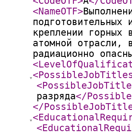
<CodeOTF
>
A
</CodeO
<NameOTF
>
Выполнен
подготовительных 
креплении горных 
атомной отрасли, 
радиационно опасн
<LevelOfQualifica
<PossibleJobTitle
<PossibleJobTitle
разряда
</Possible
</PossibleJobTitl
<EducationalRequi
<EducationalRequi