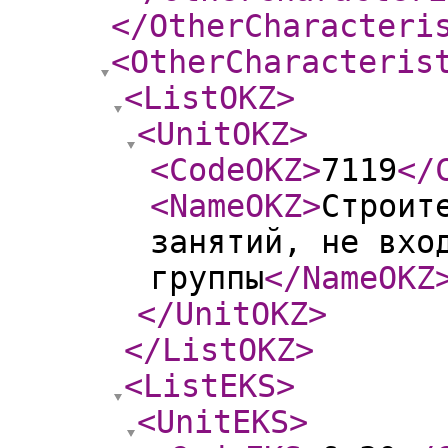
</OtherCharacteri
<OtherCharacteris
<ListOKZ
>
<UnitOKZ
>
<CodeOKZ
>
7119
</
<NameOKZ
>
Строит
занятий, не вхо
группы
</NameOKZ
</UnitOKZ
>
</ListOKZ
>
<ListEKS
>
<UnitEKS
>