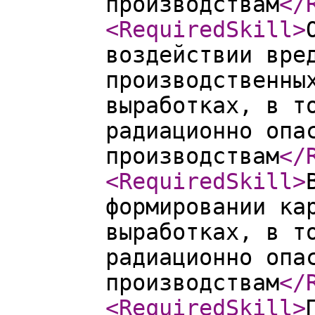
производствам
</
<RequiredSkill
>
воздействии вре
производственны
выработках, в т
радиационно опа
производствам
</
<RequiredSkill
>
формировании ка
выработках, в т
радиационно опа
производствам
</
<RequiredSkill
>