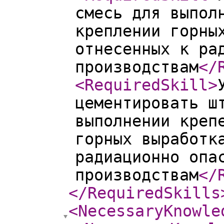
смесь для выпол
креплении горны
отнесенных к ра
производствам
</
<RequiredSkill
>
цементировать ш
выполнении креп
горных выработк
радиационно опа
производствам
</
</RequiredSkills
<NecessaryKnowle