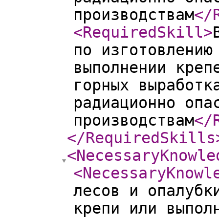
производствам
</
<RequiredSkill
>
по изготовлению
выполнении креп
горных выработк
радиационно опа
производствам
</
</RequiredSkills
<NecessaryKnowle
<NecessaryKnowl
лесов и опалубк
крепи или выпол