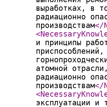
выработках, в т
радиационно опа
производствам
</
<NecessaryKnowl
и принципы рабо
приспособлений,
горнопроходческ
атомной отрасли
радиационно опа
производствам
</
<NecessaryKnowl
эксплуатации и 