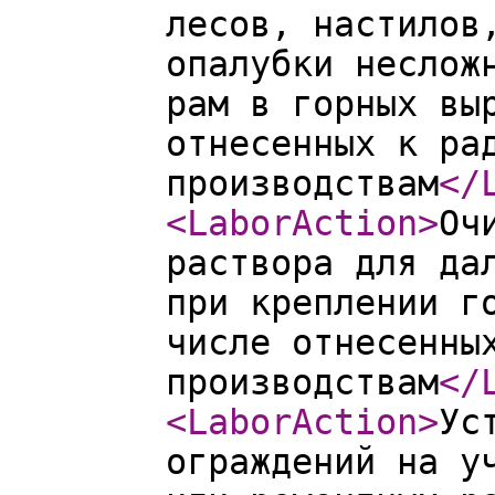
лесов, настилов
опалубки неслож
рам в горных вы
отнесенных к ра
производствам
</
<LaborAction
>
Оч
раствора для да
при креплении г
числе отнесенны
производствам
</
<LaborAction
>
Ус
ограждений на у