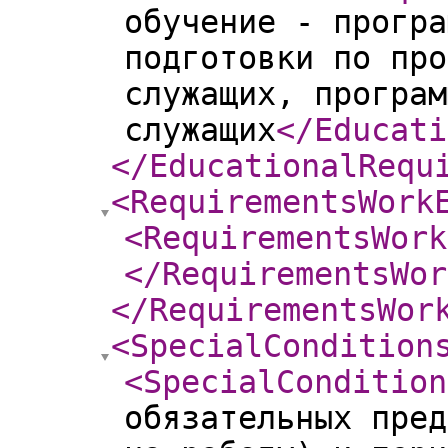
обучение - програ
подготовки по про
служащих, програм
служащих
</Educati
</EducationalRequ
<RequirementsWork
<RequirementsWork
</RequirementsWor
</RequirementsWor
<SpecialCondition
<SpecialCondition
обязательных пред