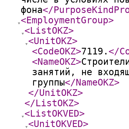
фона
</PurposeKindPr
<EmploymentGroup
>
<ListOKZ
>
<UnitOKZ
>
<CodeOKZ
>
7119.
</C
<NameOKZ
>
Строител
занятий, не входя
группы
</NameOKZ
>
</UnitOKZ
>
</ListOKZ
>
<ListOKVED
>
<UnitOKVED
>