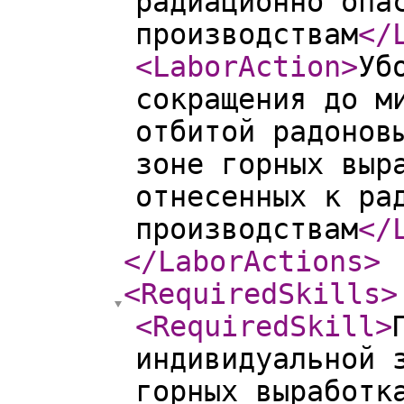
радиационно опа
производствам
</
<LaborAction
>
Уб
сокращения до м
отбитой радонов
зоне горных выр
отнесенных к ра
производствам
</
</LaborActions
>
<RequiredSkills
>
<RequiredSkill
>
индивидуальной 
горных выработк