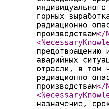
индивидуального
горных выработк
радиационно опа
производствам
</
<NecessaryKnowl
предотвращению 
аварийных ситуа
отрасли, в том 
радиационно опа
производствам
</
<NecessaryKnowl
назначение, сро