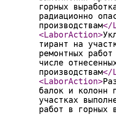
горных выработк
радиационно опа
производствам
</
<LaborAction
>
Ук
тирант на участ
ремонтных работ
числе отнесенны
производствам
</
<LaborAction
>
Ра
балок и колонн 
участках выполн
работ в горных 