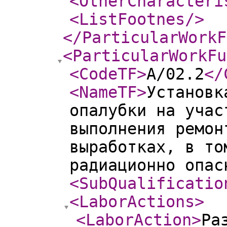
<OtherCharacteri
<ListFootnes
/>
</ParticularWorkF
<ParticularWorkFu
<CodeTF
>
A/02.2
</
<NameTF
>
Установк
опалубки на учас
выполнения ремон
выработках, в то
радиационно опас
<SubQualificatio
<LaborActions
>
<LaborAction
>
Ра