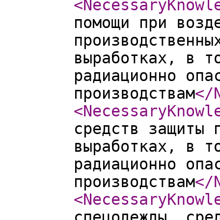
<NecessaryKnowl
помощи при возд
производственны
выработках, в т
радиационно опа
производствам
</
<NecessaryKnowl
средств защиты 
выработках, в т
радиационно опа
производствам
</
<NecessaryKnowl
спецодежды, сре