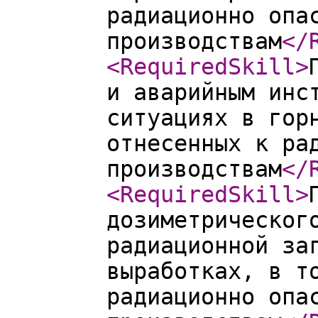
радиационно опа
производствам
</
<RequiredSkill
>
и аварийным инс
ситуациях в гор
отнесенных к ра
производствам
</
<RequiredSkill
>
дозиметрическог
радиационной за
выработках, в т
радиационно опа