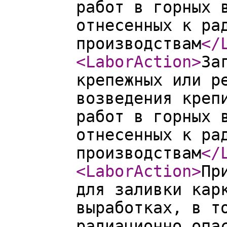
работ в горных 
отнесенных к ра
производствам
</
<LaborAction
>
За
крепежных или р
возведения креп
работ в горных 
отнесенных к ра
производствам
</
<LaborAction
>
Пр
для заливки кар
выработках, в т
радиационно опа