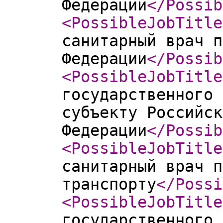
Федерации
</Possib
<PossibleJobTitle
санитарный врач п
Федерации
</Possib
<PossibleJobTitle
государственного 
субъекту Российск
Федерации
</Possib
<PossibleJobTitle
санитарный врач п
транспорту
</Possi
<PossibleJobTitle
государственного 