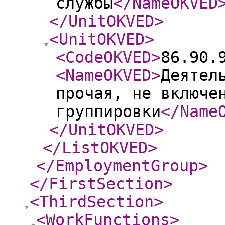
службы
</NameOKVED
</UnitOKVED
>
<UnitOKVED
>
<CodeOKVED
>
86.90.
<NameOKVED
>
Деятел
прочая, не включе
группировки
</Name
</UnitOKVED
>
</ListOKVED
>
</EmploymentGroup
>
</FirstSection
>
<ThirdSection
>
<WorkFunctions
>