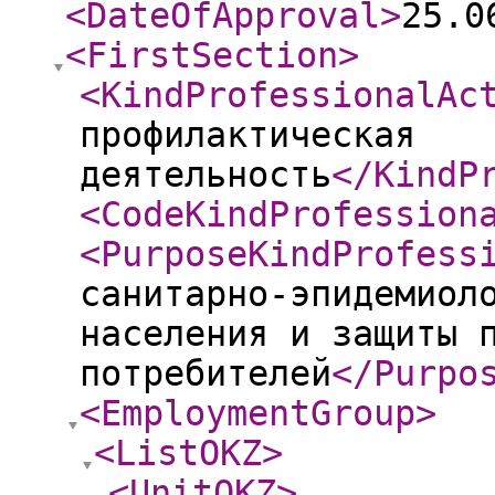
<DateOfApproval
>
25.0
<FirstSection
>
<KindProfessionalAc
профилактическая
деятельность
</KindP
<CodeKindProfession
<PurposeKindProfess
санитарно-эпидемиол
населения и защиты 
потребителей
</Purpo
<EmploymentGroup
>
<ListOKZ
>
<UnitOKZ
>