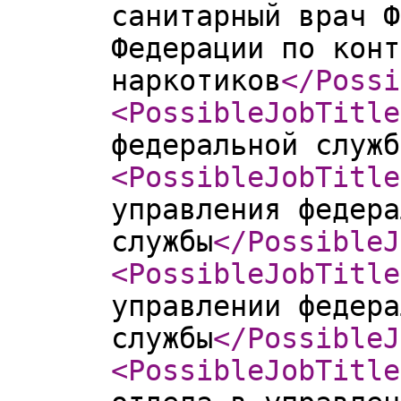
санитарный врач Ф
Федерации по конт
наркотиков
</Possi
<PossibleJobTitle
федеральной служб
<PossibleJobTitle
управления федера
службы
</PossibleJ
<PossibleJobTitle
управлении федера
службы
</PossibleJ
<PossibleJobTitle