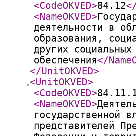
<CodeOKVED
>
84.12
<
<NameOKVED
>
Госуда
деятельности в об
образования, соци
других социальных
обеспечения
</Name
</UnitOKVED
>
<UnitOKVED
>
<CodeOKVED
>
84.11.
<NameOKVED
>
Деятел
государственной в
представителей Пр