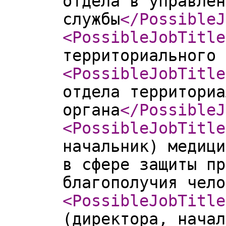
отдела в управлен
службы
</PossibleJ
<PossibleJobTitle
территориального 
<PossibleJobTitle
отдела территориа
органа
</PossibleJ
<PossibleJobTitle
начальник) медици
в сфере защиты пр
благополучия чело
<PossibleJobTitle
(директора, начал