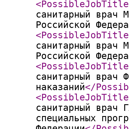
<PossibleJobTitle
санитарный врач М
Российской Федера
<PossibleJobTitle
санитарный врач М
Российской Федера
<PossibleJobTitle
санитарный врач Ф
наказаний
</Possib
<PossibleJobTitle
санитарный врач Г
специальных прогр
Федерации
</Possib