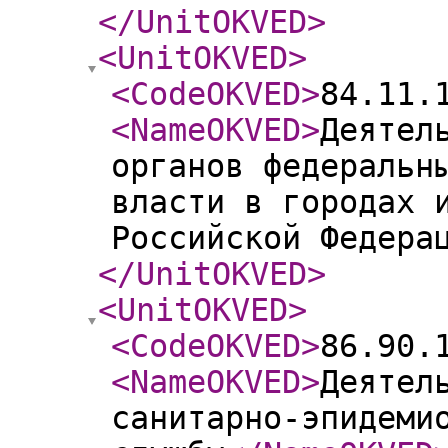
</UnitOKVED
>
<UnitOKVED
>
<CodeOKVED
>
84.11.
<NameOKVED
>
Деятел
органов федеральн
власти в городах 
Российской Федера
</UnitOKVED
>
<UnitOKVED
>
<CodeOKVED
>
86.90.
<NameOKVED
>
Деятел
санитарно-эпидеми