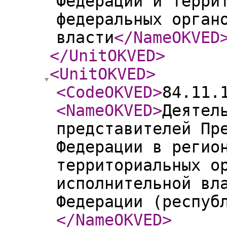
Федерации и терри
федеральных орган
власти
</NameOKVED
</UnitOKVED
>
<UnitOKVED
>
<CodeOKVED
>
84.11.
<NameOKVED
>
Деятел
представителей Пр
Федерации в регио
территориальных о
исполнительной вл
Федерации (респуб
</NameOKVED
>