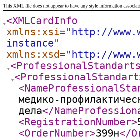
This XML file does not appear to have any style information associat
<XMLCardInfo
xmlns:xsi
="
http://www.
instance
"
xmlns:xsd
="
http://www.
<ProfessionalStandart
<ProfessionalStandart
<NameProfessionalSta
медико-профилактичес
дела
</NameProfession
<RegistrationNumber
>
<OrderNumber
>
399н
</O