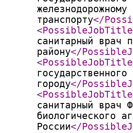
железнодорожному
транспорту
</Possi
<PossibleJobTitle
санитарный врач п
району
</PossibleJ
<PossibleJobTitle
государственного 
городу
</PossibleJ
<PossibleJobTitle
санитарный врач Ф
биологического аг
России
</PossibleJ