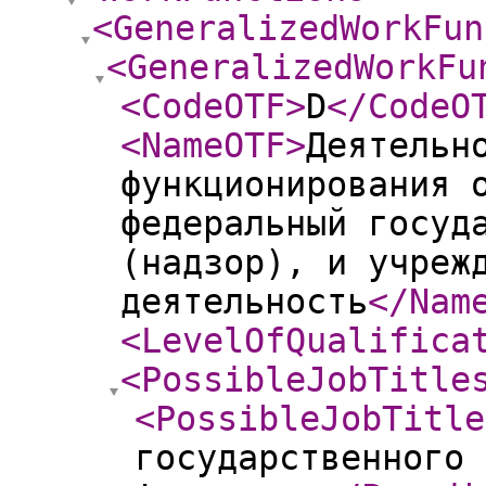
<GeneralizedWorkFun
<GeneralizedWorkFu
<CodeOTF
>
D
</CodeO
<NameOTF
>
Деятельн
функционирования 
федеральный госуд
(надзор), и учреж
деятельность
</Nam
<LevelOfQualifica
<PossibleJobTitle
<PossibleJobTitle
государственного 