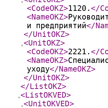
<CodeOKZ
>
1120.
</C
<NameOKZ
>
Руководи
и предприятий
</Na
</UnitOKZ
>
<UnitOKZ
>
<CodeOKZ
>
2221.
</C
<NameOKZ
>
Специали
уходу
</NameOKZ
>
</UnitOKZ
>
</ListOKZ
>
<ListOKVED
>
<UnitOKVED
>