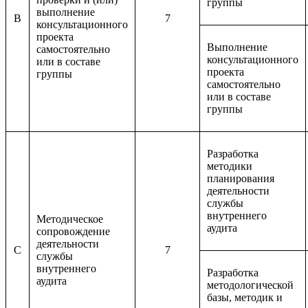
группы
выполнение
B
7
консультационного
проекта
Выполнение
самостоятельно
консультационного
или в составе
проекта
группы
самостоятельно
или в составе
группы
Разработка
методики
планирования
деятельности
службы
внутреннего
Методическое
аудита
сопровождение
деятельности
C
7
службы
внутреннего
Разработка
аудита
методологической
базы, методик и