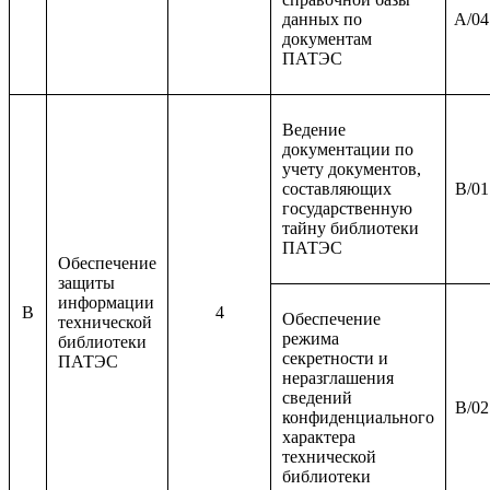
данных по
A/04
документам
ПАТЭС
Ведение
документации по
учету документов,
составляющих
B/01
государственную
тайну библиотеки
ПАТЭС
Обеспечение
защиты
информации
B
4
Обеспечение
технической
режима
библиотеки
секретности и
ПАТЭС
неразглашения
сведений
B/02
конфиденциального
характера
технической
библиотеки