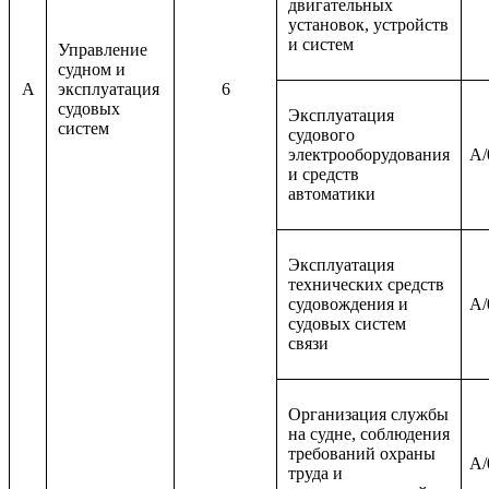
двигательных
установок, устройств
и систем
Управление
судном и
A
эксплуатация
6
судовых
Эксплуатация
систем
судового
электрооборудования
A/
и средств
автоматики
Эксплуатация
технических средств
судовождения и
A/
судовых систем
связи
Организация службы
на судне, соблюдения
требований охраны
A/
труда и