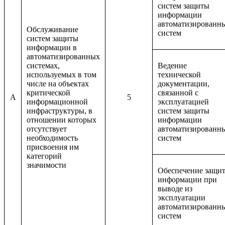
систем защиты
информации
автоматизированн
Обслуживание
систем
систем защиты
информации в
автоматизированных
системах,
Ведение
используемых в том
технической
числе на объектах
документации,
критической
связанной с
A
5
информационной
эксплуатацией
инфраструктуры, в
систем защиты
отношении которых
информации
отсутствует
автоматизированн
необходимость
систем
присвоения им
категорий
значимости
Обеспечение защи
информации при
выводе из
эксплуатации
автоматизированн
систем