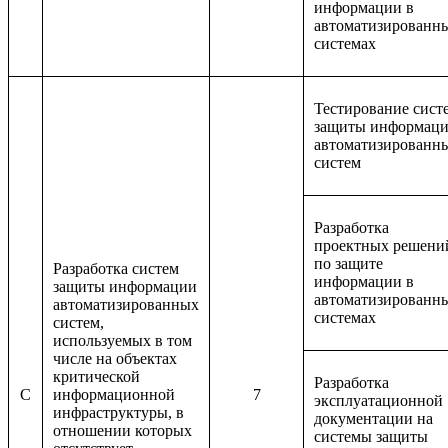
информации в
автоматизированн
системах
Тестирование сист
защиты информац
автоматизированн
систем
Разработка
проектных решени
по защите
Разработка систем
информации в
защиты информации
автоматизированн
автоматизированных
системах
систем,
используемых в том
числе на объектах
критической
Разработка
C
информационной
7
эксплуатационной
инфраструктуры, в
документации на
отношении которых
системы защиты