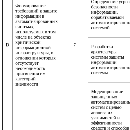
Определение угроз
Формирование
безопасности
требований к защите
информации,
информации в
обрабатываемой
автоматизированных
автоматизированн
системах,
системой
используемых в том
числе на объектах
критической
D
7
Разработка
информационной
архитектуры
инфраструктуры, в
системы защиты
отношении которых
информации
отсутствует
автоматизированн
необходимость
системы
присвоения им
категорий
значимости
Моделирование
защищенных
автоматизированн
систем с целью
анализа их
уязвимостей и
эффективности
средств и способов