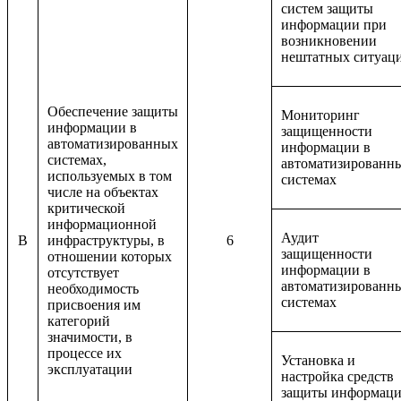
систем защиты
информации при
возникновении
нештатных ситуац
Обеспечение защиты
Мониторинг
информации в
защищенности
автоматизированных
информации в
системах,
автоматизированн
используемых в том
системах
числе на объектах
критической
информационной
Аудит
B
инфраструктуры, в
6
защищенности
отношении которых
информации в
отсутствует
автоматизированн
необходимость
системах
присвоения им
категорий
значимости, в
процессе их
Установка и
эксплуатации
настройка средств
защиты информац