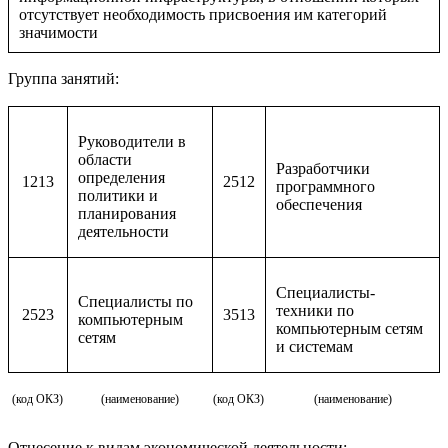
отсутствует необходимость присвоения им категорий
значимости
Группа занятий:
Руководители в
области
Разработчики
определения
1213
2512
программного
политики и
обеспечения
планирования
деятельности
Специалисты-
Специалисты по
техники по
2523
3513
компьютерным
компьютерным сетям
сетям
и системам
(код ОКЗ)
(наименование)
(код ОКЗ)
(наименование)
Отнесение к видам экономической деятельности: