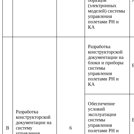
образцов
(электронных
моделей) системы
управления
полетами РН и
КА
Разработка
конструкторской
документации на
блоки и приборы
системы
управления
полетами РН и
КА
Обеспечение
условий
Разработка
эксплуатации
конструкторской
системы
документации на
управления
B
систему
6
полетами РН и
управления