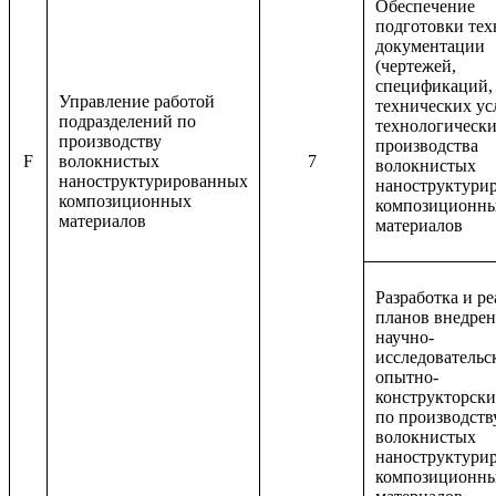
Обеспечение
подготовки тех
документации
(чертежей,
спецификаций,
Управление работой
технических ус
подразделений по
технологически
производству
производства
F
волокнистых
7
волокнистых
наноструктурированных
наноструктури
композиционных
композиционн
материалов
материалов
Разработка и р
планов внедре
научно-
исследовательс
опытно-
конструкторски
по производств
волокнистых
наноструктури
композиционн