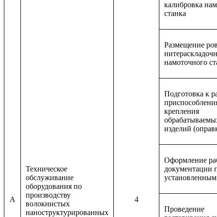
калибровка на
станка
Размещение ров
нитераскладочн
намоточного ст
Подготовка к р
приспособления
крепления
обрабатываемы
изделий (оправ
Оформление ра
Техническое
документации 
обслуживание
установленным
оборудования по
производству
A
4
волокнистых
Проведение
наноструктурированных