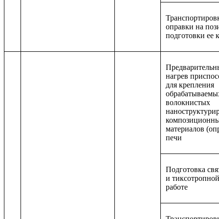
Транспортиров
оправки на по
подготовки ее к
Предварительн
нагрев приспос
для крепления
обрабатываемы
волокнистых
наноструктури
композиционн
материалов (оп
печи
Подготовка св
и тиксотропной
работе
Транспортиров