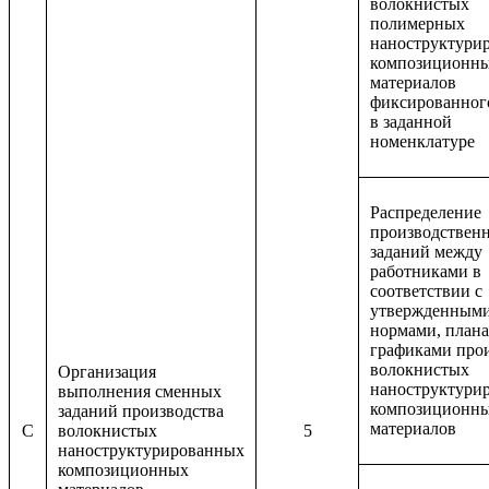
волокнистых
полимерных
наноструктури
композиционн
материалов
фиксированног
в заданной
номенклатуре
Распределение
производствен
заданий между
работниками в
соответствии с
утвержденным
нормами, плана
графиками про
волокнистых
Организация
наноструктури
выполнения сменных
композиционн
заданий производства
материалов
C
волокнистых
5
наноструктурированных
композиционных