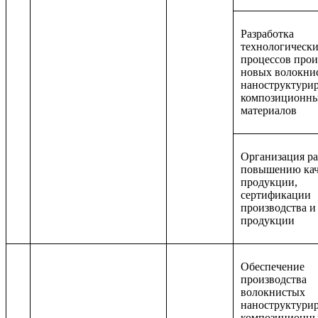
Разработка
технологическ
процессов прои
новых волокни
наноструктури
композиционн
материалов
Организация ра
повышению кач
продукции,
сертификации
производства и
продукции
Обеспечение
производства
волокнистых
наноструктури
композиционн