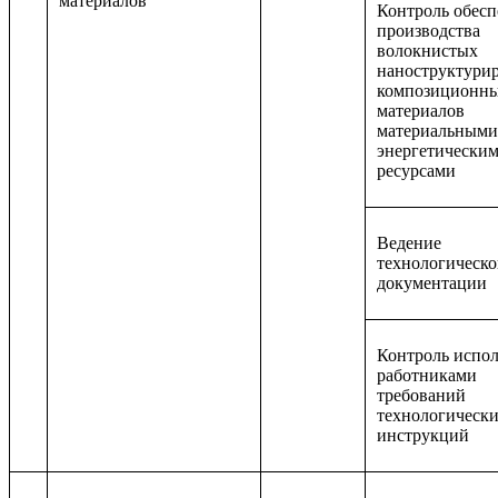
материалов
Контроль обесп
производства
волокнистых
наноструктури
композиционн
материалов
материальными
энергетически
ресурсами
Ведение
технологическ
документации
Контроль испо
работниками
требований
технологическ
инструкций