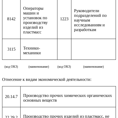
Операторы
Руководители
машин и
подразделений по
установок по
8142
1223
научным
производству
исследованиям и
изделий из
разработкам
пластмасс
Техники-
3115
механики
(код ОКЗ)
(наименование)
(код ОКЗ)
(наименование)
Отнесение к видам экономической деятельности:
Производство прочих химических органических
20.14.7
основных веществ
Производство прочих изделий из пластмасс, не
22.29.2