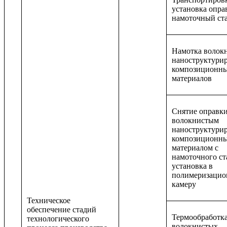
установка опра
намоточный ст
Намотка волок
наноструктури
композиционн
материалов
Снятие оправки
волокнистым
наноструктури
композиционн
материалом с
намоточного ст
установка в
полимеризаци
камеру
Техническое
обеспечение стадий
Термообработк
технологического
волокнистых