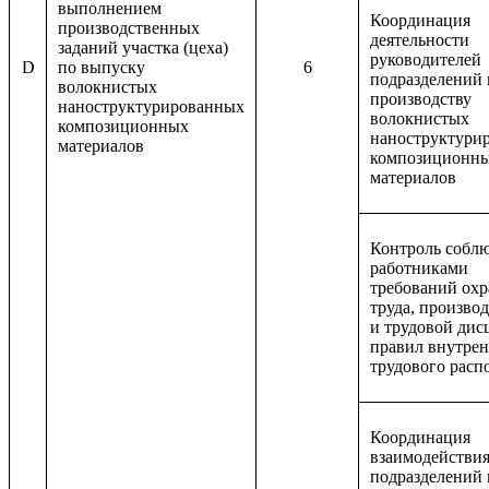
выполнением
Координация
производственных
деятельности
заданий участка (цеха)
руководителей
D
по выпуску
6
подразделений 
волокнистых
производству
наноструктурированных
волокнистых
композиционных
наноструктури
материалов
композиционн
материалов
Контроль собл
работниками
требований ох
труда, произво
и трудовой ди
правил внутрен
трудового расп
Координация
взаимодействи
подразделений 