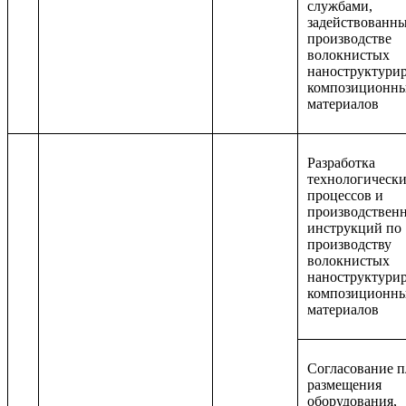
службами,
задействованн
производстве
волокнистых
наноструктури
композиционн
материалов
Разработка
технологическ
процессов и
производствен
инструкций по
производству
волокнистых
наноструктури
композиционн
материалов
Согласование 
размещения
оборудования,