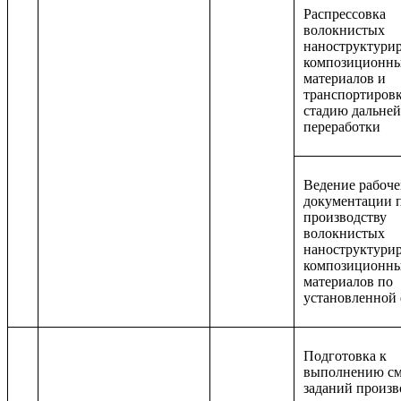
Распрессовка
волокнистых
наноструктури
композиционн
материалов и
транспортировк
стадию дальне
переработки
Ведение рабоч
документации 
производству
волокнистых
наноструктури
композиционн
материалов по
установленной
Подготовка к
выполнению с
заданий произв