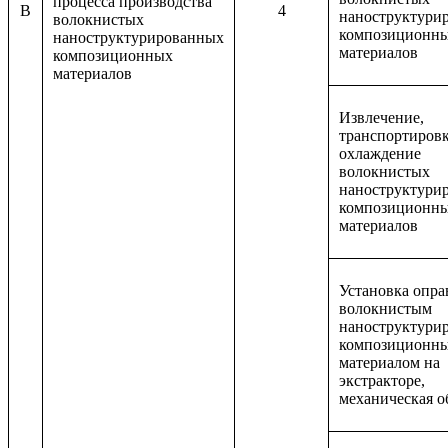
процесса производства
B
4
наноструктури
волокнистых
композиционн
наноструктурированных
материалов
композиционных
материалов
Извлечение,
транспортировк
охлаждение
волокнистых
наноструктури
композиционн
материалов
Установка опра
волокнистым
наноструктури
композиционн
материалом на
экстракторе,
механическая о