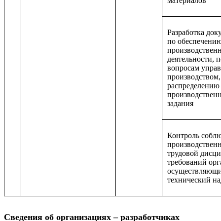
материалов
Разработка док
по обеспечени
производствен
деятельности, п
вопросам упра
производством,
распределению
производствен
задания
Контроль собл
производственн
трудовой дисц
требований орг
осуществляющ
технический на
Сведения об организациях – разработчиках