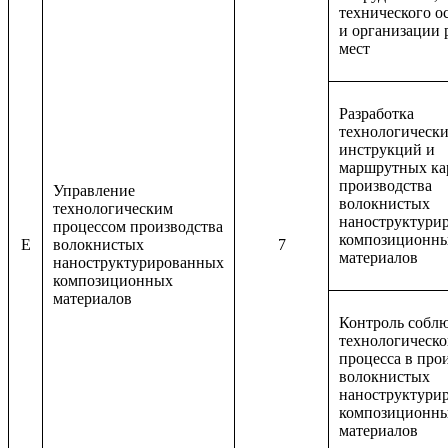
технического о
и организации 
мест
Разработка
технологическ
инструкций и
маршрутных ка
производства
Управление
волокнистых
технологическим
наноструктури
процессом производства
композиционн
E
волокнистых
7
материалов
наноструктурированных
композиционных
материалов
Контроль собл
технологическо
процесса в про
волокнистых
наноструктури
композиционн
материалов