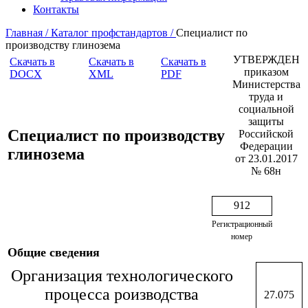
Контакты
Главная /
Каталог профстандартов /
Специалист по
производству глинозема
УТВЕРЖДЕН
Скачать в
Скачать в
Скачать в
приказом
DOCX
XML
PDF
Министерства
труда и
социальной
защиты
Специалист по производству
Российской
Федерации
глинозема
от 23.01.2017
№ 68н
912
Регистрационный
номер
Общие сведения
Организация технологического
процесса роизводства
27.075