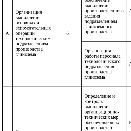
обеспечение
выполнения
производственного
Организация
задания
выполнения
подразделением
основных и
глиноземного
вспомогательных
производства
A
операций
6
технологическим
подразделением
производства
Организация
глинозема
работы персонала
технологического
подразделения
производства
глинозема
Определение и
контроль
выполнения
организационно-
технических мер,
обеспечивающих
производство