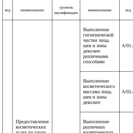
уровень
код
наименование
наименование
код
квалификации
Выполнение
гигиенической
чистки лица,
шеи и зоны
A/01.
декольте
различными
способами
Выполнение
косметического
массажа лица,
A/02.
шеи и зоны
декольте
Предоставление
Выполнение
косметических
различных
услуг по уходу
косметических