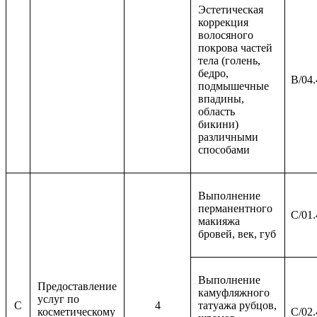
Эстетическая
коррекция
волосяного
покрова частей
тела (голень,
бедро,
B/04.
подмышечные
впадины,
область
бикини)
различными
способами
Выполнение
перманентного
C/01.
макияжа
бровей, век, губ
Выполнение
Предоставление
камуфляжного
услуг по
C
4
татуажа рубцов,
косметическому
C/02.