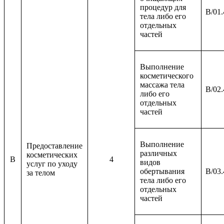
процедур для
B/01.
тела либо его
отдельных
частей
Выполнение
косметического
массажа тела
B/02.
либо его
отдельных
частей
Выполнение
Предоставление
различных
косметических
B
4
видов
услуг по уходу
обертывания
B/03.
за телом
тела либо его
отдельных
частей