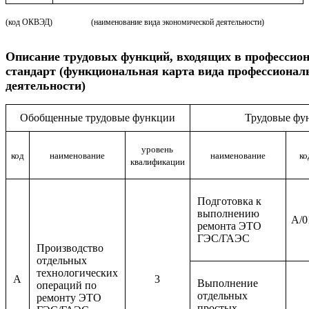
(код ОКВЭД)
(наименование вида экономической деятельности)
Описание
трудовых функций, входящих в профессио
стандарт (функциональная карта вида профессионал
деятельности)
Обобщенные трудовые функции
Трудовые фу
уровень
код
наименование
наименование
ко
квалификации
Подготовка к
выполнению
A/0
ремонта ЭТО
ГЭС/ГАЭС
Производство
отдельных
технологических
A
3
Выполнение
операций по
отдельных
ремонту ЭТО
простых