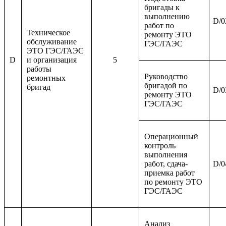
бригады к
выполнению
D/0
работ по
Техническое
ремонту ЭТО
обслуживание
ГЭС/ГАЭС
ЭТО ГЭС/ГАЭС
D
и организация
5
работы
Руководство
ремонтных
бригадой по
бригад
D/0
ремонту ЭТО
ГЭС/ГАЭС
Операционный
контроль
выполнения
работ, сдача-
D/0
приемка работ
по ремонту ЭТО
ГЭС/ГАЭС
Анализ