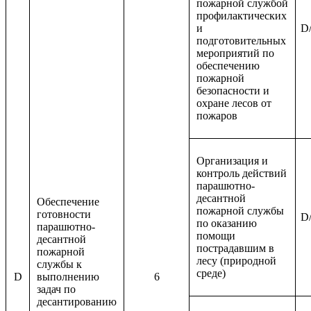
пожарной службой
профилактических
и
D/
подготовительных
мероприятий по
обеспечению
пожарной
безопасности и
охране лесов от
пожаров
Организация и
контроль действий
парашютно-
десантной
Обеспечение
пожарной службы
готовности
D/
по оказанию
парашютно-
помощи
десантной
пострадавшим в
пожарной
лесу (природной
службы к
среде)
D
выполнению
6
задач по
десантированию