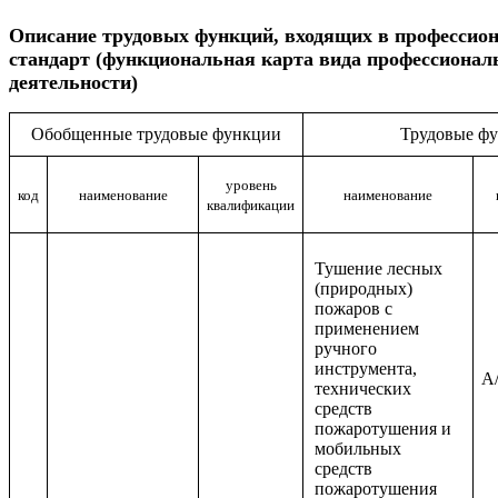
Описание
трудовых функций, входящих в профессио
стандарт (функциональная карта вида профессионал
деятельности)
Обобщенные трудовые функции
Трудовые ф
уровень
код
наименование
наименование
квалификации
Тушение лесных
(природных)
пожаров с
применением
ручного
инструмента,
A/
технических
средств
пожаротушения и
мобильных
средств
пожаротушения