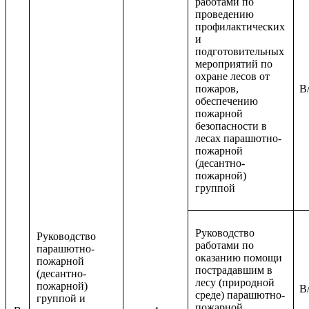
работами по
проведению
профилактических
и
подготовительных
мероприятий по
охране лесов от
пожаров,
B/
обеспечению
пожарной
безопасности в
лесах парашютно-
пожарной
(десантно-
пожарной)
группой
Руководство
Руководство
работами по
парашютно-
оказанию помощи
пожарной
пострадавшим в
(десантно-
лесу (природной
пожарной)
B/
среде) парашютно-
группой и
пожарной