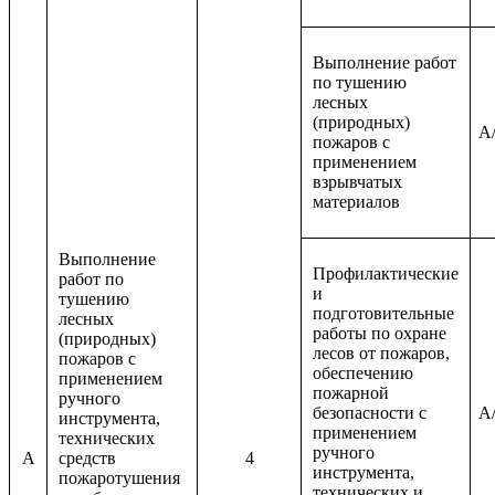
Выполнение работ
по тушению
лесных
(природных)
A/
пожаров с
применением
взрывчатых
материалов
Выполнение
Профилактические
работ по
и
тушению
подготовительные
лесных
работы по охране
(природных)
лесов от пожаров,
пожаров с
обеспечению
применением
пожарной
ручного
безопасности с
A/
инструмента,
применением
технических
ручного
A
средств
4
инструмента,
пожаротушения
технических и