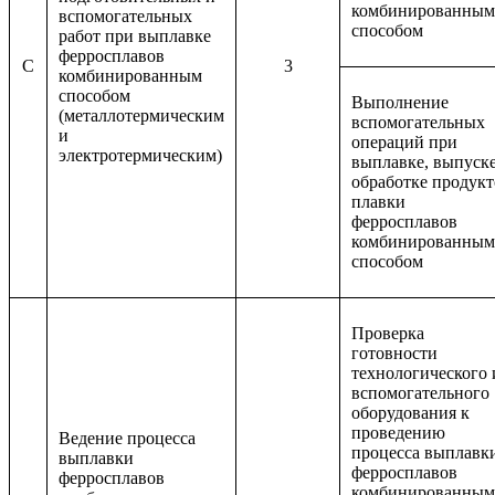
комбинированным
вспомогательных
способом
работ при выплавке
ферросплавов
C
3
комбинированным
способом
Выполнение
(металлотермическим
вспомогательных
и
операций при
электротермическим)
выплавке, выпуске
обработке продукт
плавки
ферросплавов
комбинированным
способом
Проверка
готовности
технологического 
вспомогательного
оборудования к
проведению
Ведение процесса
процесса выплавк
выплавки
ферросплавов
ферросплавов
комбинированным