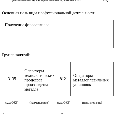
(наименование вида профессиональной деятельности)
Код
Основная цель вида профессиональной деятельности:
Получение ферросплавов
Группа занятий:
Операторы
технологических
Операторы
3135
8121
процессов
металлоплавильных
производства
установок
металла
(код ОКЗ)
(наименование)
(код ОКЗ)
(наименование)