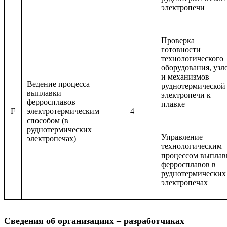
электропечи
Проверка
готовности
технологического
оборудования, узл
и механизмов
Ведение процесса
руднотермической
выплавки
электропечи к
ферросплавов
плавке
F
электротермическим
4
способом (в
руднотермических
Управление
электропечах)
технологическим
процессом выплав
ферросплавов в
руднотермических
электропечах
Сведения об организациях – разработчиках