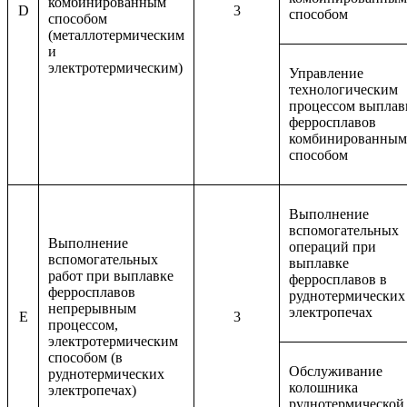
комбинированным
D
3
способом
способом
(металлотермическим
и
электротермическим)
Управление
технологическим
процессом выплав
ферросплавов
комбинированным
способом
Выполнение
вспомогательных
Выполнение
операций при
вспомогательных
выплавке
работ при выплавке
ферросплавов в
ферросплавов
руднотермических
непрерывным
электропечах
E
3
процессом,
электротермическим
способом (в
Обслуживание
руднотермических
колошника
электропечах)
руднотермической