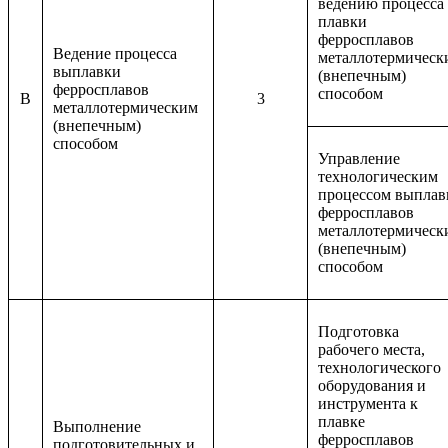
ведению процесса
плавки
ферросплавов
Ведение процесса
металлотермическ
выплавки
(внепечным)
ферросплавов
способом
B
3
металлотермическим
(внепечным)
способом
Управление
технологическим
процессом выплав
ферросплавов
металлотермическ
(внепечным)
способом
Подготовка
рабочего места,
технологического
оборудования и
инструмента к
плавке
Выполнение
ферросплавов
подготовительных и