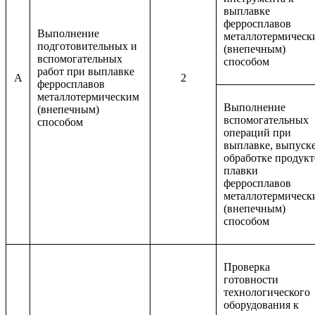
выплавке
ферросплавов
Выполнение
металлотермическ
подготовительных и
(внепечным)
вспомогательных
способом
работ при выплавке
A
2
ферросплавов
металлотермическим
Выполнение
(внепечным)
вспомогательных
способом
операций при
выплавке, выпуске
обработке продукт
плавки
ферросплавов
металлотермическ
(внепечным)
способом
Проверка
готовности
технологического
оборудования к