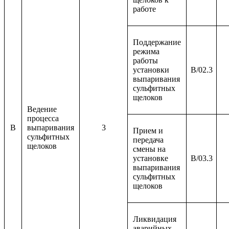
работе
Поддержание
режима
работы
установки
B/02.3
выпаривания
сульфитных
щелоков
Ведение
процесса
B
выпаривания
3
Прием и
сульфитных
передача
щелоков
смены на
установке
B/03.3
выпаривания
сульфитных
щелоков
Ликвидация
аварийных