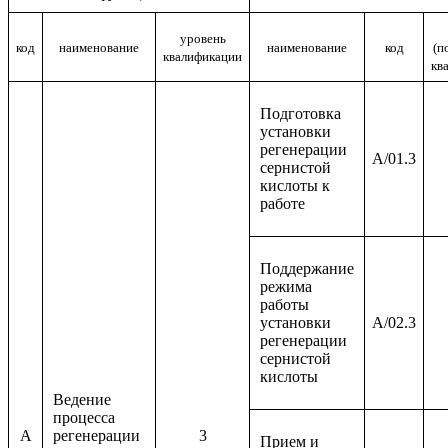
уровень
код
наименование
наименование
код
(п
квалификации
кв
Подготовка
установки
регенерации
A/01.3
сернистой
кислоты к
работе
Поддержание
режима
работы
установки
A/02.3
регенерации
сернистой
кислоты
Ведение
процесса
A
регенерации
3
Прием и