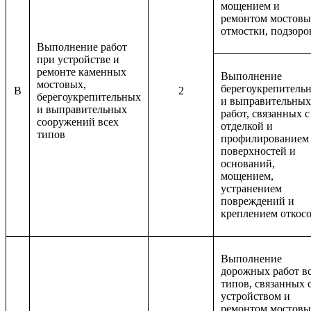
мощением и
ремонтом мостовы
отмостки, подзоро
Выполнение работ
при устройстве и
ремонте каменных
Выполнение
мостовых,
берегоукрепитель
B
2
берегоукрепительных
и выправительных
и выправительных
работ, связанных с
сооружений всех
отделкой и
типов
профилированием
поверхностей и
оснований,
мощением,
устранением
повреждений и
креплением откос
Выполнение
дорожных работ в
типов, связанных 
устройством и
ремонтом мостовы