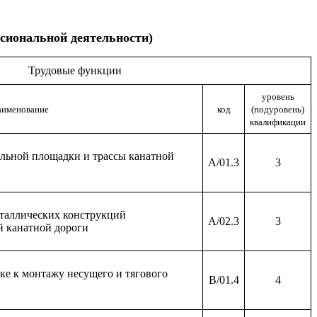
сиональной деятельности)
Трудовые функции
уровень
аименование
код
(подуровень)
квалификации
ельной площадки и трассы канатной
A/01.3
3
еталлических конструкций
A/02.3
3
й канатной дороги
ке к монтажу несущего и тягового
B/01.4
4