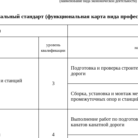
(наименование вида экономической деятельности)
альный стандарт (функциональная карта вида профес
и
уровень
н
квалификации
Подготовка и проверка строит
дороги
 и станций
3
Сборка, установка и монтаж м
промежуточных опор и станци
Выполнение работ по подготов
канатов канатной дороги
и
4