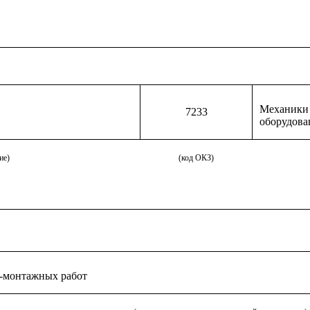
Механики 
7233
оборудова
ие)
(код ОКЗ)
о-монтажных работ