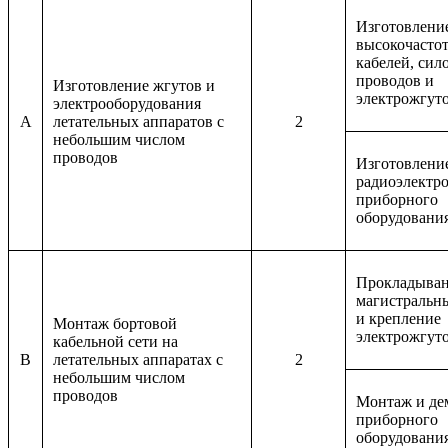
Изготовлени
высокочасто
кабелей, сил
проводов и
Изготовление жгутов и
электрожгут
электрооборудования
A
летательных аппаратов с
2
небольшим числом
проводов
Изготовлени
радиоэлектр
приборного
оборудовани
Прокладыва
магистральны
и крепление
Монтаж бортовой
электрожгут
кабельной сети на
B
летательных аппаратах с
2
небольшим числом
проводов
Монтаж и де
приборного
оборудовани