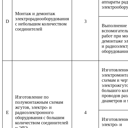
аппараты рад
электрообор
Монтаж и демонтаж
электрорадиооборудования
D
3
с небольшим количеством
Выполнение
соединителей
вспомогател
работ при мо
демонтаже эл
и радиоэлек
оборудовани
Изготовлени
электромон
схемам и че
электрожгуто
большого ко
проводов ра
Изготовление по
диаметров и 
полумонтажным схемам
жгутов, электро- и
E
радиоэлектронного
4
оборудования с большим
Изготовлени
количеством соединителей
электро- и
и ЭРЭ