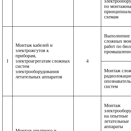
электрообор
по монтажны
принципиал
схемам
Выполнение
сложных мо
Монтаж кабелей и
работ по бю
электрожгутов к
промышленн
приборам,
I
электроагрегатам сложных
4
систем
Монтаж сло
электрооборудования
радиолокаци
летательных аппаратов
опознавател
систем
Монтаж
электрообор
на опытные
летательные
аппараты
Монтаж опытного и