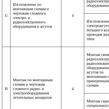
радиоэлектр
Изготовление по
оборудовани
монтажным схемам и
чертежам сложного
G
4
электро- и
Изготовлени
радиоэлектронного
электрожгуто
оборудования и жгутов
большого ко
проводов раз
типа
Монтаж связ
радиоэлектр
радиолокаци
оборудовани
жгутов по
монтажным 
Монтаж по монтажным
принципиал
схемам и чертежам
схемам
H
сложного радио- и
4
электрооборудования
летательных аппаратов
Монтаж сери
специальног