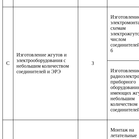
Изготовлени
электромон
схемам
электрожгуто
числом
соединителей
6
Изготовление жгутов и
электрооборудования с
C
3
небольшим количеством
Изготовлени
соединителей и ЭРЭ
радиоэлектр
приборного
оборудования
имеющих жг
небольшим
количеством
соединителе
Монтаж на
летательные