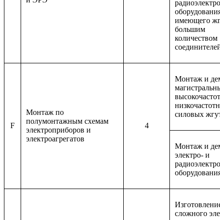
радиоэлектр
оборудования
имеющего жг
большим
количеством
соединителе
Монтаж и де
магистральн
высокочасто
низкочастот
Монтаж по
силовых жгу
полумонтажным схемам
F
4
электроприборов и
электроагрегатов
Монтаж и де
электро- и
радиоэлектр
оборудовани
Изготовлени
сложного эле