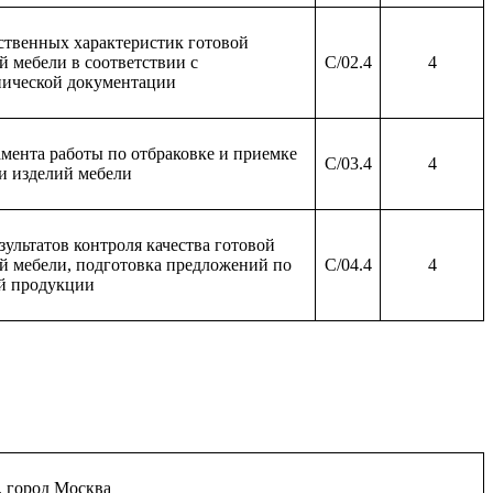
ственных характеристик готовой
 мебели в соответствии с
C/02.4
4
нической документации
мента работы по отбраковке и приемке
C/03.4
4
и изделий мебели
зультатов контроля качества готовой
й мебели, подготовка предложений по
C/04.4
4
й продукции
 город Москва