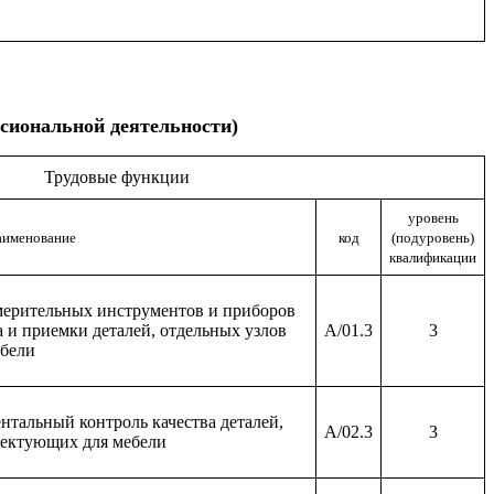
сиональной деятельности)
Трудовые функции
уровень
аименование
код
(подуровень)
квалификации
змерительных инструментов и приборов
а и приемки деталей, отдельных узлов
A/01.3
3
ебели
нтальный контроль качества деталей,
A/02.3
3
лектующих для мебели