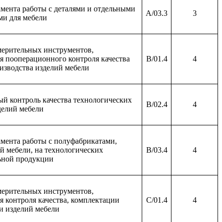
мента работы с деталями и отдельными
A/03.3
3
ми для мебели
змерительных инструментов,
я пооперационного контроля качества
B/01.4
4
изводства изделий мебели
й контроль качества технологических
B/02.4
4
делий мебели
мента работы с полуфабрикатами,
 мебели, на технологических
B/03.4
4
ьной продукции
змерительных инструментов,
я контроля качества, комплектации
C/01.4
4
и изделий мебели