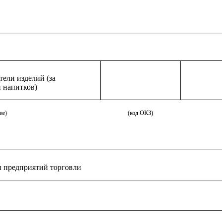
ели изделий (за
 напитков)
ие)
(код ОКЗ)
и предприятий торговли