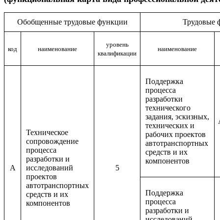
Обобщенные трудовые функции
Трудовые 
уровень
код
наименование
наименование
квалификации
Поддержка
процесса
разработки
технического
задания, эскизных,
технических и
Техническое
рабочих проектов
сопровождение
автотранспортных
процесса
средств и их
разработки и
компонентов
A
исследований
5
проектов
автотранспортных
Поддержка
средств и их
процесса
компонентов
разработки и
исследований