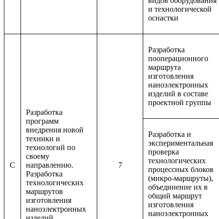
видов оборудования
и технологической
оснастки
Разработка
пооперационного
маршрута
изготовления
наноэлектронных
изделий в составе
проектной группы
Разработка
программ
внедрения новой
Разработка и
техники и
экспериментальная
технологий по
проверка
своему
технологических
C
направлению.
7
процессных блоков
Разработка
(микро-маршруты),
технологических
объединение их в
маршрутов
общий маршрут
изготовления
изготовления
наноэлектронных
наноэлектронных
изделий