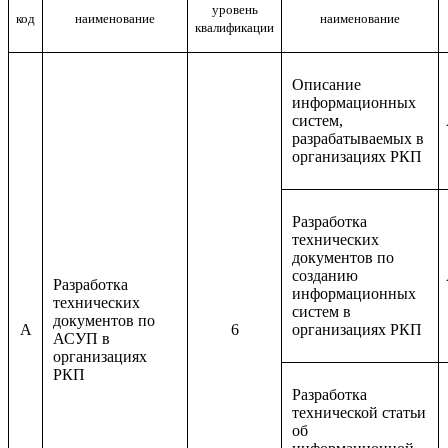
уровень
код
наименование
наименование
квалификации
Описание
информационных
систем,
разрабатываемых в
организациях РКП
Разработка
технических
документов по
созданию
Разработка
информационных
технических
систем в
документов по
A
6
организациях РКП
АСУП в
организациях
РКП
Разработка
технической статьи
об