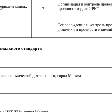
Организация и контроль прове
периментальных
7
прочности изделий РКТ
КТ
Сопровождение и контроль про
динамики и прочности издели
онального стандарта
ке и космической деятельности, город Москва
ния ЦКБ ТМ», город Москва