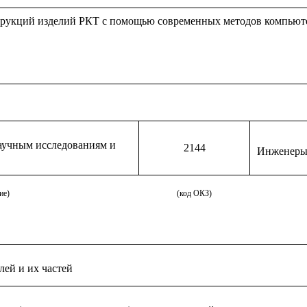
трукций изделий РКТ с помощью современных методов компьюте
аучным исследованиям и
2144
Инженеры
ие)
(код ОКЗ)
лей и их частей