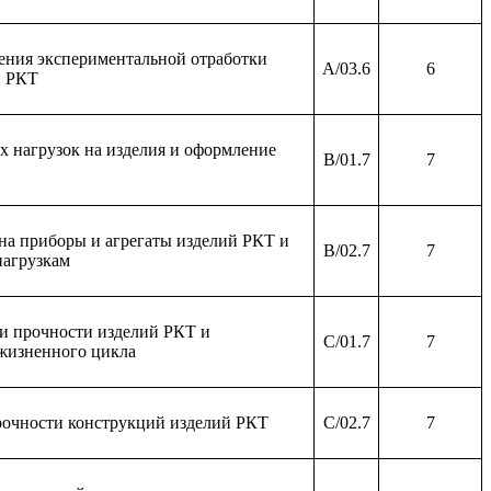
ения экспериментальной отработки
A/03.6
6
й РКТ
х нагрузок на изделия и оформление
B/01.7
7
 на приборы и агрегаты изделий РКТ и
B/02.7
7
нагрузкам
и прочности изделий РКТ и
C/01.7
7
 жизненного цикла
рочности конструкций изделий РКТ
C/02.7
7