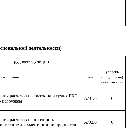
сиональной деятельности)
Трудовые функции
уровень
аименование
код
(подуровень)
квалификации
ения расчетов нагрузок на изделия РКТ
A/01.6
6
 нагрузкам
ения расчетов на прочность
A/02.6
6
формление документации по прочности