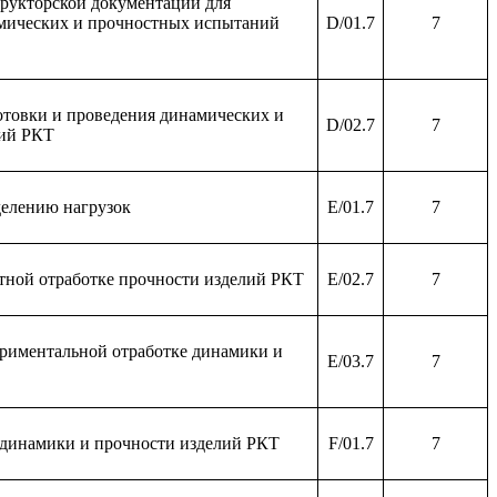
трукторской документации для
амических и прочностных испытаний
D/01.7
7
товки и проведения динамических и
D/02.7
7
лий РКТ
делению нагрузок
E/01.7
7
етной отработке прочности изделий РКТ
E/02.7
7
ериментальной отработке динамики и
E/03.7
7
 динамики и прочности изделий РКТ
F/01.7
7