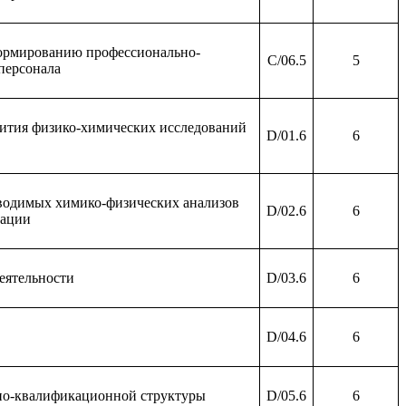
ормированию профессионально-
C/06.5
5
персонала
ития физико-химических исследований
D/01.6
6
водимых химико-физических анализов
D/02.6
6
зации
еятельности
D/03.6
6
D/04.6
6
но-квалификационной структуры
D/05.6
6