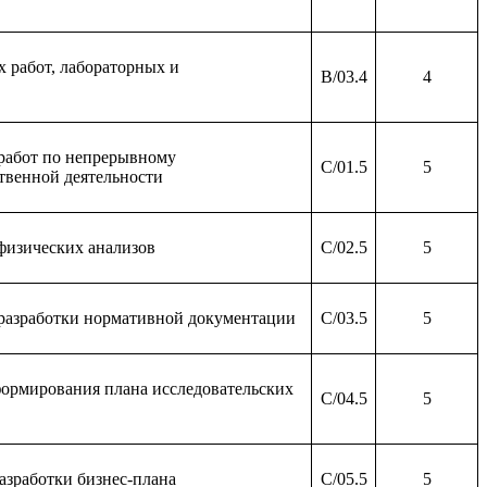
 работ, лабораторных и
B/03.4
4
работ по непрерывному
C/01.5
5
твенной деятельности
физических анализов
C/02.5
5
разработки нормативной документации
C/03.5
5
ормирования плана исследовательских
C/04.5
5
азработки бизнес-плана
C/05.5
5