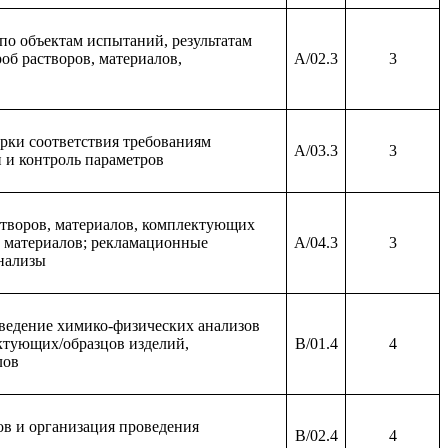
по объектам испытаний, результатам
об растворов, материалов,
A/02.3
3
ерки соответствия требованиям
A/03.3
3
 и контроль параметров
творов, материалов, комплектующих
в материалов; рекламационные
A/04.3
3
нализы
ведение химико-физических анализов
ектующих/образцов изделий,
B/01.4
4
лов
ов и организация проведения
B/02.4
4