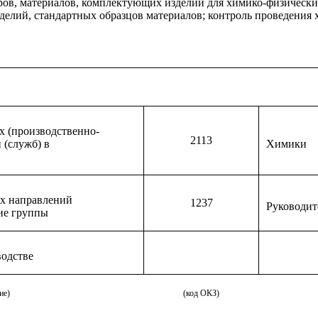
ров, материалов, комплектующих изделий для химико-физически
делий, стандартных образцов материалов; контроль проведения 
х (производственно-
2113
 (служб) в
Химики
х направлений
1237
Руководит
гие группы
водстве
ие)
(код ОКЗ)