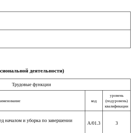
сиональной деятельности)
Трудовые функции
уровень
аименование
код
(подуровень)
квалификации
ед началом и уборка по завершении
A/01.3
3