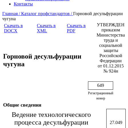
Контакты
Главная /
Каталог профстандартов /
Горновой десульфурации
чугуна
УТВЕРЖДЕН
Скачать в
Скачать в
Скачать в
приказом
DOCX
XML
PDF
Министерства
труда и
социальной
защиты
Горновой десульфурации
Российской
Федерации
чугуна
от 01.12.2015
№ 924н
649
Регистрационный
номер
Общие сведения
Ведение технологического
процесса десульфурации
27.049