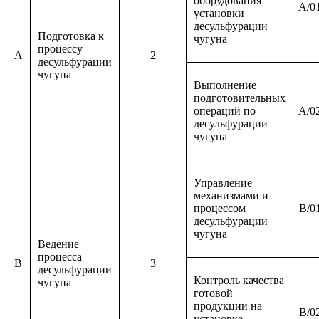
оборудования
A/0
установки
десульфурации
Подготовка к
чугуна
процессу
A
2
десульфурации
чугуна
Выполнение
подготовительных
операций по
A/0
десульфурации
чугуна
Управление
механизмами и
процессом
B/0
десульфурации
чугуна
Ведение
процесса
B
3
десульфурации
Контроль качества
чугуна
готовой
продукции на
B/0
установке